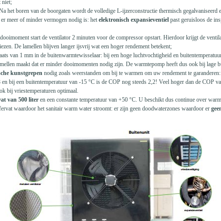
 niet;
. Na het boren van de boorgaten wordt de volledige L-ijzerconstructie thermisch gegalvaniseerd 
ls er meer of minder vermogen nodig is: het
elektronisch expansieventiel
past geruisloos de in
dooimoment start de ventilator 2 minuten voor de compressor opstart. Hierdoor krijgt de ventila
zen. De lamellen blijven langer ijsvrij wat een hoger rendement betekent;
aats van 1 mm in de buitenwarmtewisselaar: bij een hoge luchtvochtigheid en buitentemperatuur
 lamellen maakt dat er minder dooimomenten nodig zijn. De warmtepomp heeft dus ook bij lage 
ische kunstgrepen
nodig zoals weerstanden om bij te warmen om uw rendement te garanderen: b
n bij een buitentemperatuur van -15 °C is de COP nog steeds 2,2! Veel hoger dan de COP va
k bij vriestemperaturen optimaal.
at van 500 liter
en een constante temperatuur van +50 °C. U beschikt dus continue over warm
ffervat waardoor het sanitair warm water stroomt: er zijn geen doodwaterzones waardoor er
gee