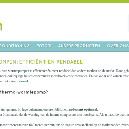
CONDITIONING
FOTO'S
ANDERE PRODUCTEN
OVER ONS
MPEN: EFFICIËNT ÉN RENDABEL
erk van warmtepompen is efficiënter én meer rendabel dan andere merken op de markt. Door geb
n ook bij lage buitentemperaturen indrukwekkende prestaties. En dat kan u zelf komen testen
 bezoek onze
toonzaal
.
ratherma-warmtepomp?
ater gamma: bij lage buitentemperaturen blijft het
rendement optimaal
;
van 5 cm maakt dat de werking van de interne compressor niet hoorbaar is. Als u naast de warmte
nstant toerental
van 640 toeren per minuut: de laagste draaisnelheid op de markt zonder inver