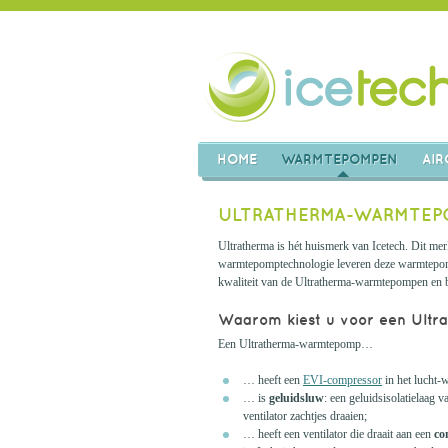
HOME
WARMTEPOMPEN
AIR
ULTRATHERMA-WARMTEPO
Ultratherma is hét huismerk van Icetech. Dit m
warmtepomptechnologie leveren deze warmtepompe
kwaliteit van de Ultratherma-warmtepompen en
Waarom kiest u voor een Ult
Een Ultratherma-warmtepomp…
… heeft een
EVI-compressor
in het lucht-w
… is
geluidsluw
: een geluidsisolatielaag 
ventilator zachtjes draaien;
… heeft een ventilator die draait aan een
co