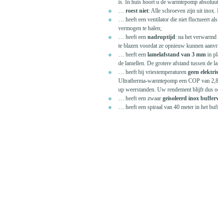
is. In huis hoort u de warmtepomp absoluut
…
roest niet
: Alle schroeven zijn uit inox
… heeft een ventilator die niet fluctueert a
vermogen te halen;
… heeft een
nadruptijd
: na het verwarmd 
te blazen voordat ze opnieuw kunnen aanvrie
… heeft een
lamelafstand van 3 mm
in pl
de lamellen. De grotere afstand tussen de
… heeft bij vriestemperaturen
geen elektr
Ultratherma-warmtepomp een COP van 2,8 e
up weerstanden. Uw rendement blijft dus oo
… heeft een zwaar
geïsoleerd inox bufferv
… heeft een spiraal van 40 meter in het bu