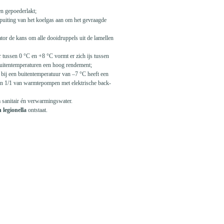
en gepoederlakt;
spuiting van het koelgas aan om het gevraagde
tor de kans om alle dooidruppels uit de lamellen
 tussen 0 °C en +8 °C vormt er zich ijs tussen
buitentemperaturen een hoog rendement;
ij een buitentemperatuur van –7 °C heeft een
n 1/1 van warmtepompen met elektrische back-
 sanitair én verwarmingswater.
n legionella
ontstaat.