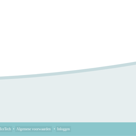
IceTech
•
Algemene voorwaarden
•
Inloggen