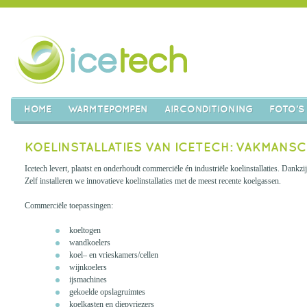
HOME
WARMTEPOMPEN
AIRCONDITIONING
FOTO'S
KOELINSTALLATIES VAN ICETECH: VAKMANSC
Icetech levert, plaatst en onderhoudt commerciële én industriële koelinstallaties. Dankz
Zelf installeren we innovatieve koelinstallaties met de meest recente koelgassen.
Commerciële toepassingen:
koeltogen
wandkoelers
koel– en vrieskamers/cellen
wijnkoelers
ijsmachines
gekoelde opslagruimtes
koelkasten en diepvriezers