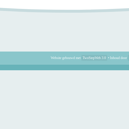
Website gebouwd met
TwoStepWeb 3.0
•
Inhoud door