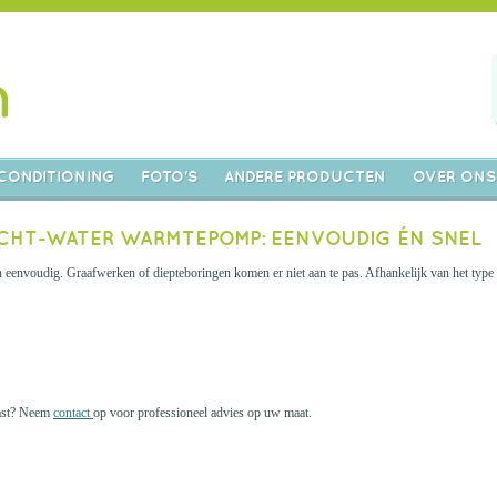
CONDITIONING
FOTO'S
ANDERE PRODUCTEN
OVER ONS
UCHT-WATER WARMTEPOMP: EENVOUDIG ÉN SNEL
 eenvoudig. Graafwerken of diepteboringen komen er niet aan te pas. Afhankelijk van het type da
 past? Neem
contact
op voor professioneel advies op uw maat.