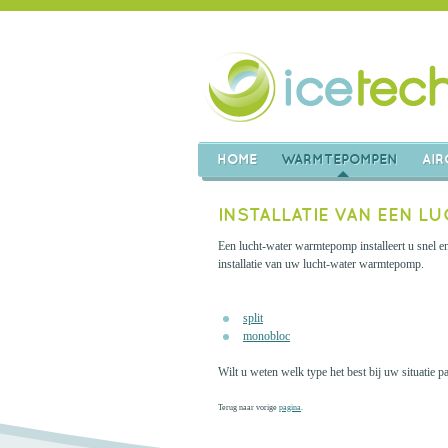
HOME
WARMTEPOMPEN
AIR
INSTALLATIE VAN EEN L
Een lucht-water warmtepomp installeert u snel en
installatie van uw lucht-water warmtepomp.
split
monobloc
Wilt u weten welk type het best bij uw situatie
Terug naar vorige
pagina
.